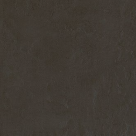
Ind
Vi ven