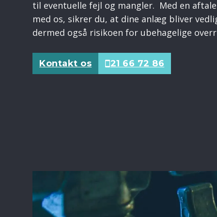
til eventuelle fejl og mangler. Med en afta
med os, sikrer du, at dine anlæg bliver ved
dermed også risikoen for ubehagelige overr
Kontakt os
21 66 72 86