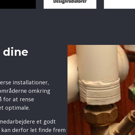
 dine
rse installationer,
i områderne omkring
å for at rense
et optimale.
 medarbejdere et godt
 kan derfor let finde frem