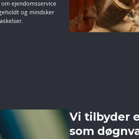
le om ejendomsservice
ligeholdt og mindsker
askelser.
Vi tilbyder
som døgnv