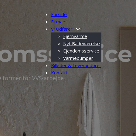
Forside
Firmaet
Vi Udfører
Fjernvarme
omsservice
Nyt Badeværelse
Ejendomsservice
Varmepumper
Billeder & Leverandører
Kontakt
le former for VVS-arbejde