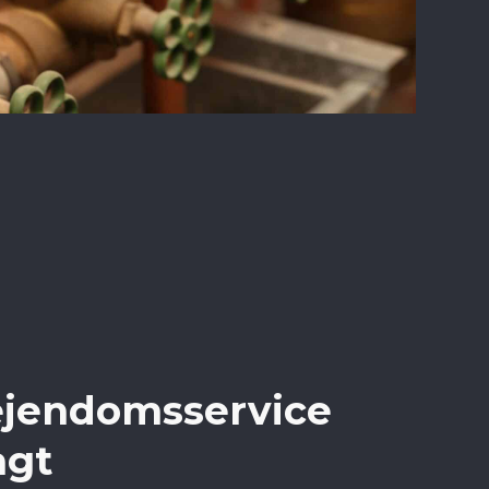
 ejendomsservice
agt